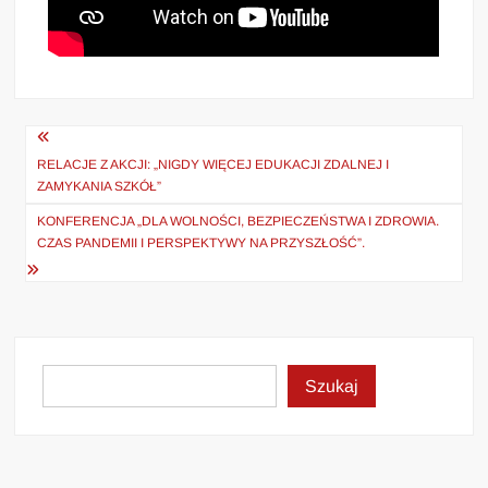
Nawigacja
wpisu
RELACJE Z AKCJI: „NIGDY WIĘCEJ EDUKACJI ZDALNEJ I
ZAMYKANIA SZKÓŁ”
KONFERENCJA „DLA WOLNOŚCI, BEZPIECZEŃSTWA I ZDROWIA.
CZAS PANDEMII I PERSPEKTYWY NA PRZYSZŁOŚĆ”.
Szukaj
Szukaj