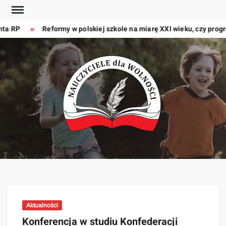
Skip
to
ta RP
Reformy w polskiej szkole na miarę XXI wieku, czy progr
content
NAU
STOWA
NAUC
PRAC
W
O
Aktualności
Konferencja w studiu Konfederacji